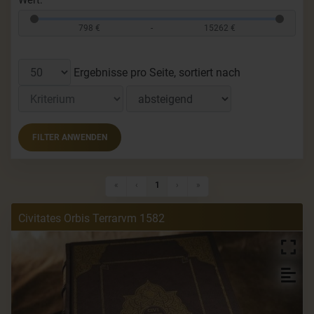
Wert:
798 €
-
15262 €
Ergebnisse pro Seite, sortiert nach
FILTER ANWENDEN
Erste Seite
Vorherige Seite
Nächste Seite
Letzte Seite
«
‹
1
›
»
Civitates Orbis Terrarvm 1582