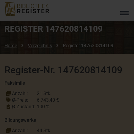
REGISTER
147620814109
Home
Verzeichnis
Register
147620814109
Register-Nr. 147620814109
Faksimile
Anzahl:
21 Stk.
Ø-Preis:
6.743,40 €
Ø-Zustand:
100 %
Bildungswerke
Anzahl:
44 Stk.