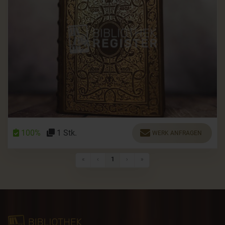
100%
1 Stk.
WERK ANFRAGEN
Erste Seite
Vorherige Seite
Nächste Seite
Letzte Seite
«
‹
1
›
»