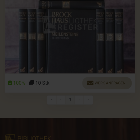
100%
10 Stk.
WERK ANFRAGEN
Erste Seite
Vorherige Seite
Nächste Seite
Letzte Seite
«
‹
1
›
»