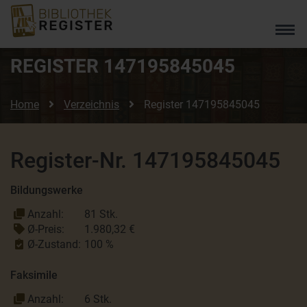
REGISTER
147195845045
Home
Verzeichnis
Register
147195845045
Register-Nr. 147195845045
Bildungswerke
Anzahl:
81 Stk.
Ø-Preis:
1.980,32 €
Ø-Zustand:
100 %
Faksimile
Anzahl:
6 Stk.