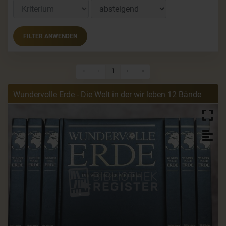
FILTER ANWENDEN
Erste Seite
Vorherige Seite
Nächste Seite
Letzte Seite
«
‹
1
›
»
Wundervolle Erde - Die Welt in der wir leben 12 Bände