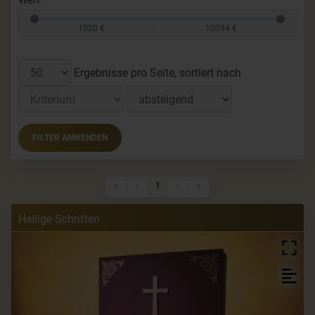
Wert:
1020 €
-
10094 €
Ergebnisse pro Seite, sortiert nach
FILTER ANWENDEN
Erste Seite
Vorherige Seite
Nächste Seite
Letzte Seite
«
‹
1
›
»
Heilige Schriften