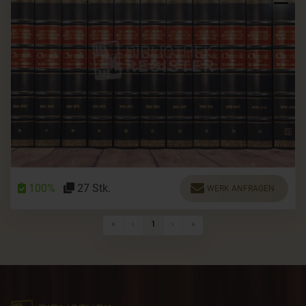
100%
27 Stk.
WERK ANFRAGEN
Erste Seite
Vorherige Seite
Nächste Seite
Letzte Seite
«
‹
1
›
»