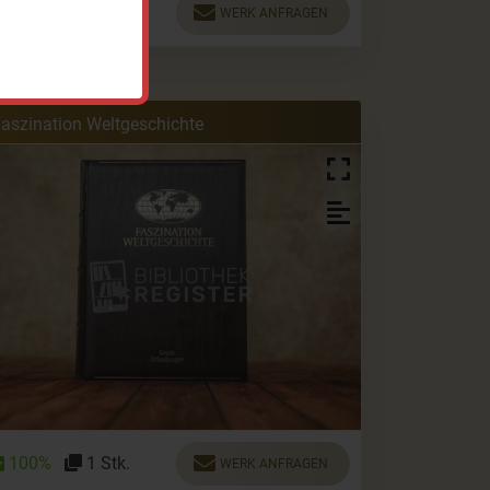
100%
1 Stk.
WERK ANFRAGEN
aszination Weltgeschichte
100%
1 Stk.
WERK ANFRAGEN