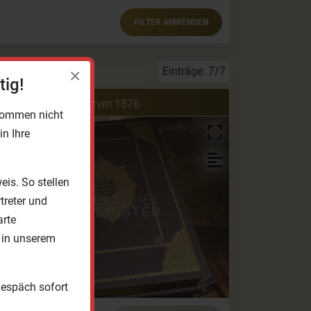
FILTER ANWENDEN
Einträge: 7/7
×
tig!
ivitates Orbis Terrarvm 1576
 kommen nicht
n Ihre
is. So stellen
treter und
arte
n in unserem
Gespäch sofort