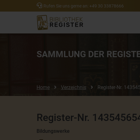
Rufen Sie uns gerne an:
+49 30 33878666
SAMMLUNG DER
REGIST
Home
Verzeichnis
Register
-Nr.
143545
Register-Nr. 14354565
Bildungswerke