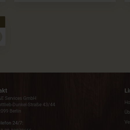
akt
L
&E Services GmbH
H
ttlieb-Dunkel-Straße 43/44
099 Berlin
Üb
Ve
lefon 24/7: