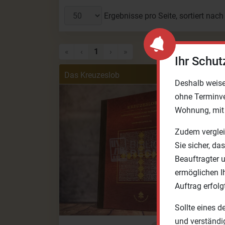
Ergebnisse pro Seite, sortiert nach
Erste Seite
Vorherige Seite
Nächste Seite
Letzte Seite
«
‹
1
›
»
Ihr Schut
Das Kreuzeslob
Deshalb weise
ohne Terminve
Wohnung, mit 
Zudem verglei
Sie sicher, da
Beauftragter 
ermöglichen I
Auftrag erfolg
Sollte eines d
und verständig