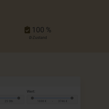
100 %
Ø-Zustand
Wert:
25 Stk.
1698 €
-
3746 €