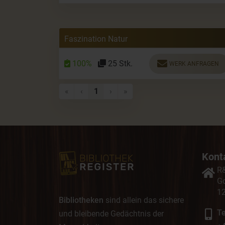
Faszination Natur
100%
25 Stk.
WERK ANFRAGEN
Erste Seite
Vorherige Seite
Nächste Seite
Letzte Seite
«
‹
1
›
»
Kont
R
Go
12
Bibliotheken
sind allein das sichere
Te
und bleibende Gedächtnis der