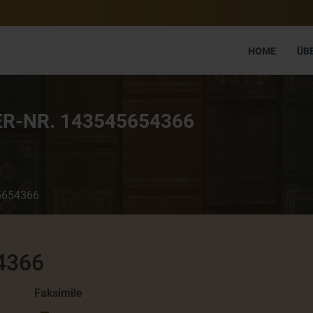
HOME
ÜB
ER
-NR.
143545654366
654366
4366
Faksimile