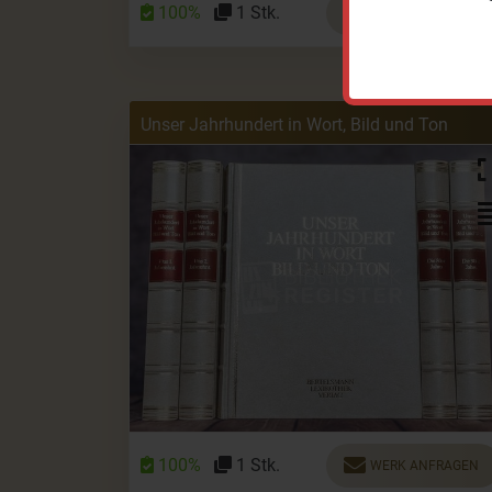
100%
1 Stk.
WERK ANFRAGEN
Unser Jahrhundert in Wort, Bild und Ton
100%
1 Stk.
WERK ANFRAGEN