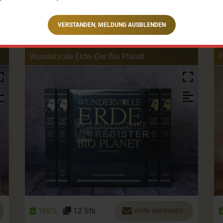
100%
1 Stk.
WERK ANFRAGEN
VERSTANDEN, MELDUNG AUSBLENDEN
Wundervolle Erde- Der Bio Planet
F
100%
12 Stk.
WERK ANFRAGEN