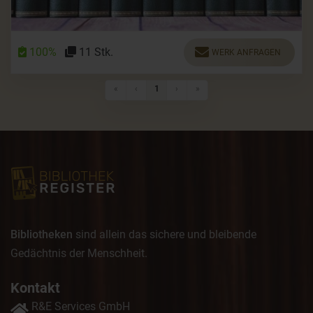
100%
11 Stk.
WERK ANFRAGEN
Erste Seite
Vorherige Seite
Nächste Seite
Letzte Seite
«
‹
1
›
»
Bibliotheken
sind allein das sichere und bleibende
Gedächtnis der Menschheit.
Kontakt
R&E Services GmbH