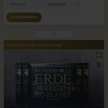
FILTER ANWENDEN
Erste Seite
Vorherige Seite
Nächste Seite
Letzte Seite
«
‹
1
›
»
Wundervolle Erde- Der Bio Planet