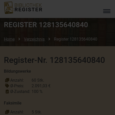
REGISTER
128135640840
Home
Verzeichnis
Register
128135640840
Register-Nr. 128135640840
Bildungswerke
Anzahl:
60 Stk.
Ø-Preis:
2.091,03 €
Ø-Zustand:
100 %
Faksimile
Anzahl:
5 Stk.